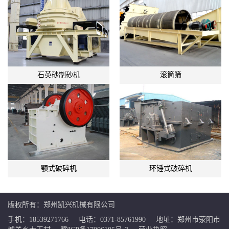
石英砂制砂机
滚筒筛
颚式破碎机
环锤式破碎机
版权所有：郑州凯兴机械有限公司
手机：18539271766
电话：0371-85761990
地址：郑州市荥阳市