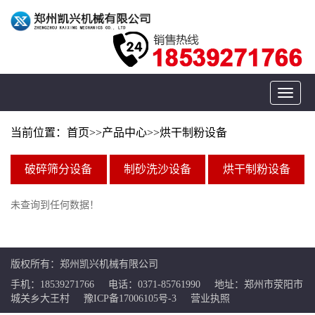
Toggle
navigat
当前位置：
首页
>>
产品中心
>>
烘干制粉设备
破碎筛分设备
制砂洗沙设备
烘干制粉设备
未查询到任何数据！
版权所有：郑州凯兴机械有限公司
手机：18539271766
电话：0371-85761990
地址：郑州市荥阳市
城关乡大王村
豫ICP备17006105号-3
营业执照